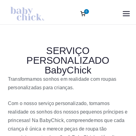
0
Roupas
Baptism accessories. Christening
accessories. Souvenirs for Baptism.
Infantis
Girl’s Ceremony Dress. Girl Dress
Wedding Rings
SERVIÇO
Sofisticadas |
PERSONALIZADO
Baby Chick
BabyChick
Transformamos sonhos em realidade com roupas
Atelier Oficial
personalizadas para crianças.
Com o nosso serviço personalizado, tornamos
realidade os sonhos dos nossos pequenos príncipes e
princesas! Na BabyChick, compreendemos que cada
criança é única e merece peças de roupa tão